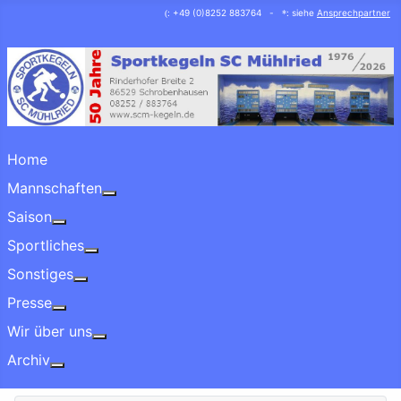
: +49 (0)8252 883764 -
: siehe
Ansprechpartner
(
*
Home
Mannschaften
More about: Mannschaften
Saison
More about: Saison
Sportliches
More about: Sportliches
Sonstiges
More about: Sonstiges
Presse
More about: Presse
Wir über uns
More about: Wir über uns
Archiv
More about: Archiv