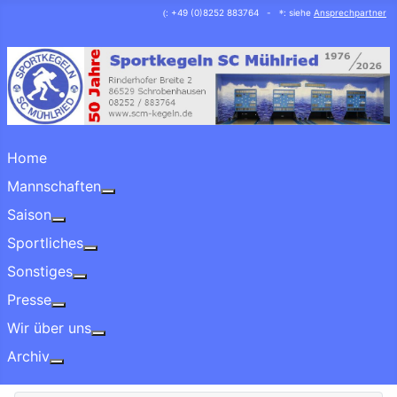
: +49 (0)8252 883764 -
: siehe
Ansprechpartner
(
*
Home
Mannschaften
More about: Mannschaften
Saison
More about: Saison
Sportliches
More about: Sportliches
Sonstiges
More about: Sonstiges
Presse
More about: Presse
Wir über uns
More about: Wir über uns
Archiv
More about: Archiv