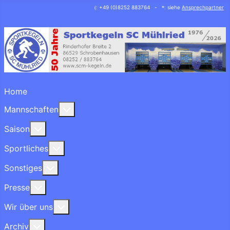
: +49 (0)8252 883764 -
: siehe
Ansprechpartner
(
*
Home
More about: Mannschaften
Mannschaften
More about: Saison
Saison
More about: Sportliches
Sportliches
More about: Sonstiges
Sonstiges
More about: Presse
Presse
More about: Wir über uns
Wir über uns
More about: Archiv
Archiv