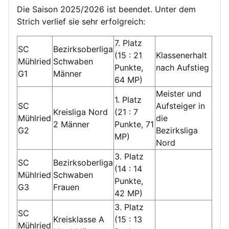
Die Saison 2025/2026 ist beendet. Unter dem
Strich verlief sie sehr erfolgreich:
7. Platz
SC
Bezirksoberliga
(15 : 21
Klassenerhalt
Mühlried
Schwaben
Punkte,
nach Aufstieg
G1
Männer
64 MP)
Meister und
1. Platz
SC
Aufsteiger in
Kreisliga Nord
(21 : 7
Mühlried
die
2 Männer
Punkte, 71
G2
Bezirksliga
MP)
Nord
3. Platz
SC
Bezirksoberliga
(14 : 14
Mühlried
Schwaben
Punkte,
G3
Frauen
42 MP)
3. Platz
SC
Kreisklasse A
(15 : 13
Mühlried