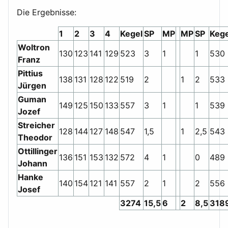
Die Ergebnisse:
1
2
3
4
Kegel
SP
MP
MP
SP
Kege
Woltron
130
123
141
129
523
3
1
1
530
Franz
Pittius
138
131
128
122
519
2
1
2
533
Jürgen
Guman
149
125
150
133
557
3
1
1
539
Jozef
Streicher
128
144
127
148
547
1,5
1
2,5
543
Theodor
Ottillinger
136
151
153
132
572
4
1
0
489
Johann
Hanke
140
154
121
141
557
2
1
2
556
Josef
3274
15,5
6
2
8,5
318