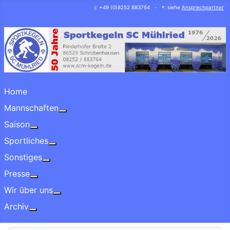
: +49 (0)8252 883764 -
: siehe
Ansprechpartner
(
*
Home
Mannschaften
More about: Mannschaften
Saison
More about: Saison
Sportliches
More about: Sportliches
Sonstiges
More about: Sonstiges
Presse
More about: Presse
Wir über uns
More about: Wir über uns
Archiv
More about: Archiv