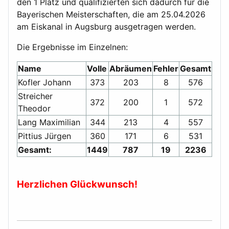
den 1 Platz und qualifizierten sich dadurch für die
Bayerischen Meisterschaften, die am 25.04.2026
am Eiskanal in Augsburg ausgetragen werden.
Die Ergebnisse im Einzelnen:
Name
Volle
Abräumen
Fehler
Gesamt
Kofler Johann
373
203
8
576
Streicher
372
200
1
572
Theodor
Lang Maximilian
344
213
4
557
Pittius Jürgen
360
171
6
531
Gesamt:
1449
787
19
2236
Herzlichen Glückwunsch!