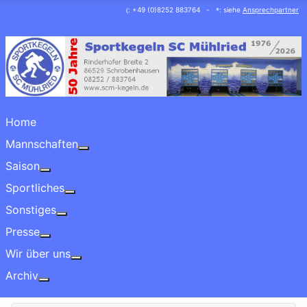
: +49 (0)8252 883764 -
: siehe
Ansprechpartner
(
*
Home
Mannschaften
More about: Mannschaften
Saison
More about: Saison
Sportliches
More about: Sportliches
Sonstiges
More about: Sonstiges
Presse
More about: Presse
Wir über uns
More about: Wir über uns
Archiv
More about: Archiv