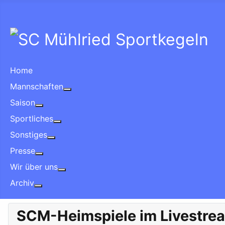
Home
Mannschaften
More about: Mannschaften
Saison
More about: Saison
Sportliches
More about: Sportliches
Sonstiges
More about: Sonstiges
Presse
More about: Presse
Wir über uns
More about: Wir über uns
Archiv
More about: Archiv
SCM-Heimspiele im Livestre